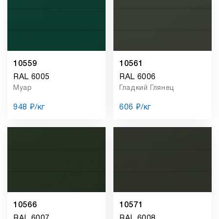
10559
10561
RAL 6005
RAL 6006
Муар
Гладкий Глянец
948 ₽/кг
606 ₽/кг
10566
10571
RAL 6007
RAL 6008