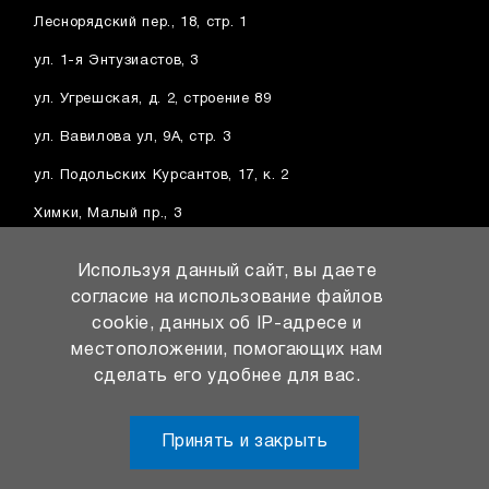
Леснорядский пер., 18, стр. 1
ул. 1-я Энтузиастов, 3
ул. Угрешская, д. 2, строение 89
ул. Вавилова ул, 9А, стр. 3
ул. Подольских Курсантов, 17, к. 2
Химки, Малый пр., 3
Балашиха, ш. Энтузиастов, вл1А
Используя данный сайт, вы даете
Котельники, Дзержинское ш., 14
согласие на использование файлов
cookie, данных об IP-адресе и
Видное, Проектируемый пр. № 251, вл1
местоположении, помогающих нам
сделать его удобнее для вас.
Принять и закрыть
Соглашение о
Пользовательское
персональных данных
соглашение