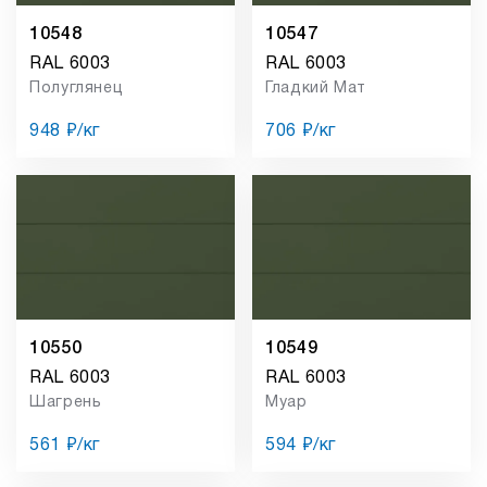
10548
10547
RAL 6003
RAL 6003
Полуглянец
Гладкий Мат
948 ₽/кг
706 ₽/кг
10550
10549
RAL 6003
RAL 6003
Шагрень
Муар
561 ₽/кг
594 ₽/кг