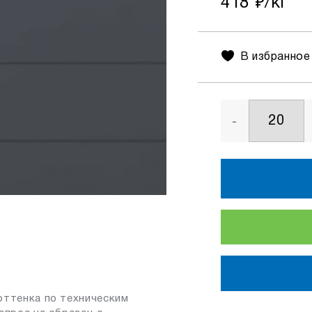
418
₽/кг
В избранное
-
оттенка по техническим