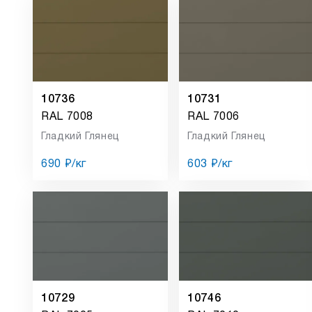
10736
10731
RAL 7008
RAL 7006
Гладкий Глянец
Гладкий Глянец
690 ₽/кг
603 ₽/кг
10729
10746