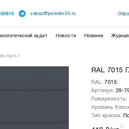
005810
zakaz@powder24.ru
Обра
хнологический аудит
Новости
Новинки
Журна
 29-79415-1
RAL 7015 Г
RAL:
7015
Артикул:
29-7
Поверхность:
Уровень блеск
Тип краски:
По