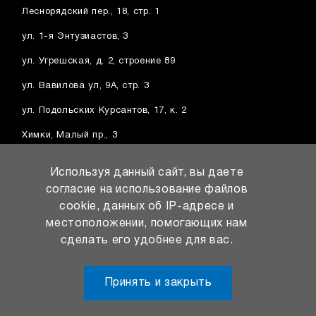
Леснорядский пер., 18, стр. 1
ул. 1-я Энтузиастов, 3
ул. Угрешская, д. 2, строение 89
ул. Вавилова ул, 9А, стр. 3
ул. Подольских Курсантов, 17, к. 2
Химки, Малый пр., 3
Балашиха, ш. Энтузиастов, вл1А
Используя данный сайт, вы даете
Котельники, Дзержинское ш., 14
согласие на использование файлов
cookie, данных об IP-адресе и
Видное, Проектируемый пр. № 251, вл1
местоположении, помогающих нам
сделать его удобнее для вас.
Принять и закрыть
Соглашение о
Пользовательское
персональных данных
соглашение