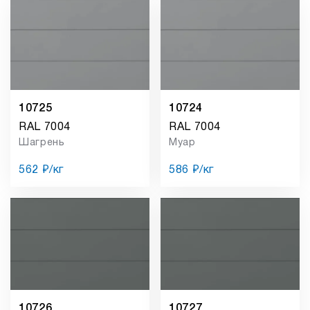
10725
10724
RAL 7004
RAL 7004
Шагрень
Муар
562 ₽/кг
586 ₽/кг
10726
10727