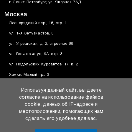
г. Санкт-Петербург, ул. Якорная 7АД
Москва
Леснорядский пер., 18, стр. 1
ул. 1-я Энтузиастов, 3
ул. Угрешская, д. 2, строение 89
ул. Вавилова ул, 9А, стр. 3
ул. Подольских Курсантов, 17, к. 2
Химки, Малый пр., 3
Балашиха, ш. Энтузиастов, вл1А
Используя данный сайт, вы даете
Котельники, Дзержинское ш., 14
согласие на использование файлов
cookie, данных об IP-адресе и
Видное, Проектируемый пр. № 251, вл1
местоположении, помогающих нам
сделать его удобнее для вас.